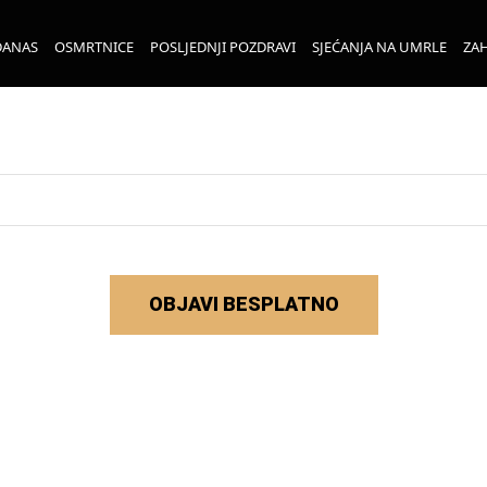
DANAS
OSMRTNICE
POSLJEDNJI POZDRAVI
SJEĆANJA NA UMRLE
ZAH
OBJAVI BESPLATNO