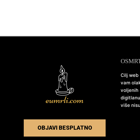
OSMR
Cilj web
vam olak
voljenih
digitlan
više nis
OBJAVI BESPLATNO