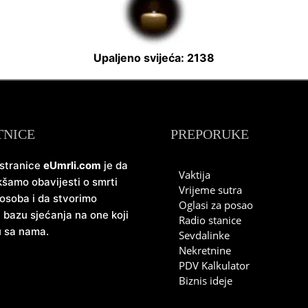
Upaljeno svijeća: 2138
TNICE
PREPORUKE
 stranice
eUmrli.com
je da
Vaktija
šamo obavijesti o smrti
Vrijeme sutra
 osoba i da stvorimo
Oglasi za posao
u bazu sjećanja na one koji
Radio stanice
u sa nama.
Sevdalinke
Nekretnine
PDV Kalkulator
Biznis ideje