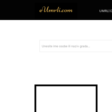
UMRLI 
Unesite ime osobe ili naziv grada...