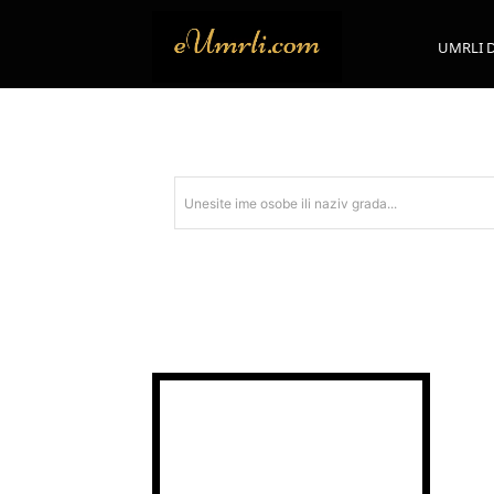
UMRLI 
Unesite ime osobe ili naziv grada...