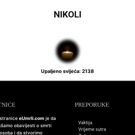
NIKOLI
Upaljeno svijeća: 2138
TNICE
PREPORUKE
 stranice
eUmrli.com
je da
Vaktija
šamo obavijesti o smrti
Vrijeme sutra
 osoba i da stvorimo