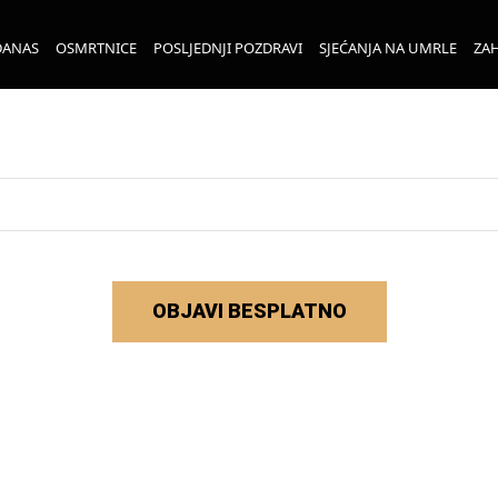
DANAS
OSMRTNICE
POSLJEDNJI POZDRAVI
SJEĆANJA NA UMRLE
ZAH
OBJAVI BESPLATNO