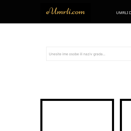
UMRLI 
Unesite ime osobe ili naziv grada...