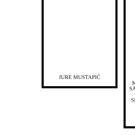
JURE MUSTAPIĆ
M
S
S