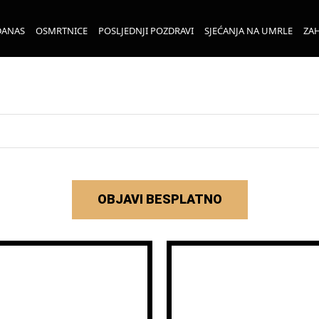
DANAS
OSMRTNICE
POSLJEDNJI POZDRAVI
SJEĆANJA NA UMRLE
ZAH
OBJAVI BESPLATNO