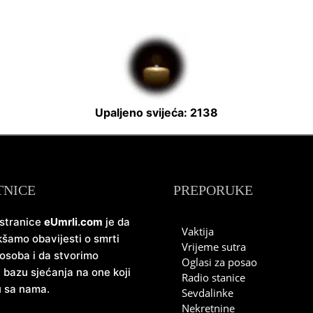
Upaljeno svijeća: 2138
TNICE
PREPORUKE
 stranice
eUmrli.com
je da
Vaktija
šamo obavijesti o smrti
Vrijeme sutra
 osoba i da stvorimo
Oglasi za posao
u bazu sjećanja na one koji
Radio stanice
u sa nama.
Sevdalinke
Nekretnine