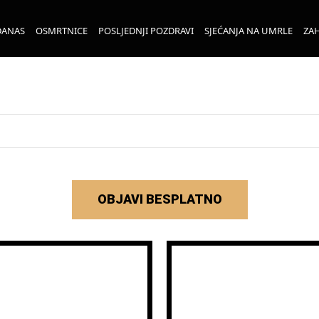
DANAS
OSMRTNICE
POSLJEDNJI POZDRAVI
SJEĆANJA NA UMRLE
ZAH
OBJAVI BESPLATNO