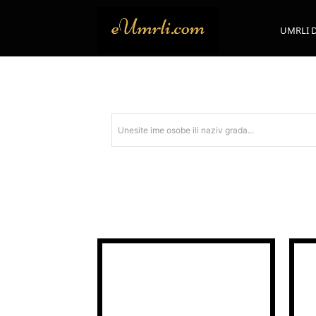
UMRLI 
Unesite ime osobe ili naziv grada...