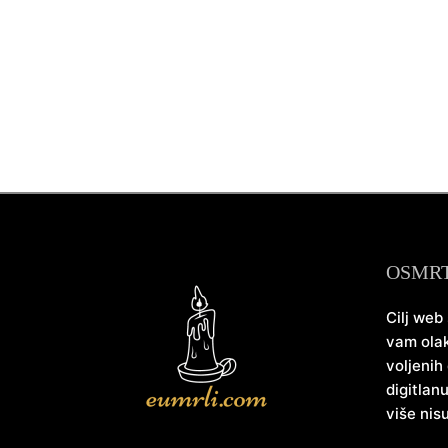
OSMR
Cilj web
vam olak
voljenih
digitlan
više nis