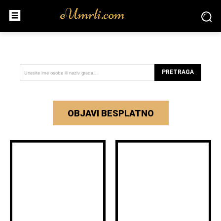
PRETRAGA
Unesite ime osobe ili naziv grada...
OBJAVI BESPLATNO