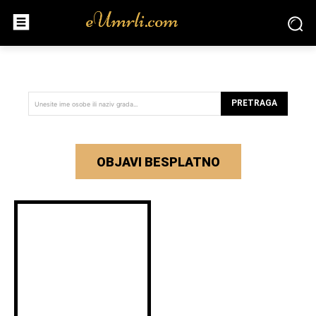
PRETRAGA
Unesite ime osobe ili naziv grada...
OBJAVI BESPLATNO