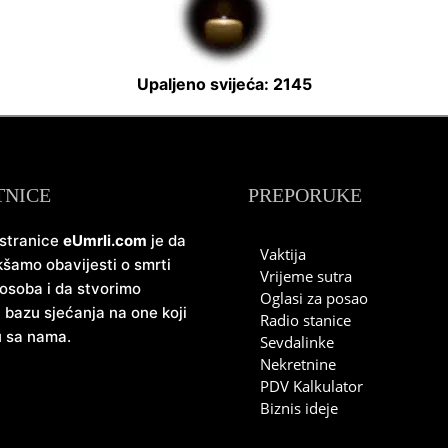
Upaljeno svijeća: 2145
TNICE
PREPORUKE
 stranice
eUmrli.com
je da
Vaktija
šamo obavijesti o smrti
Vrijeme sutra
 osoba i da stvorimo
Oglasi za posao
u bazu sjećanja na one koji
Radio stanice
u sa nama.
Sevdalinke
Nekretnine
PDV Kalkulator
Biznis ideje