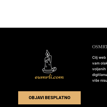
OSMR
Cilj web
vam olak
voljenih
digitlan
više nis
OBJAVI BESPLATNO