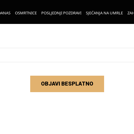
DANAS
OSMRTNICE
POSLJEDNJI POZDRAVI
SJEĆANJA NA UMRLE
ZAH
OBJAVI BESPLATNO