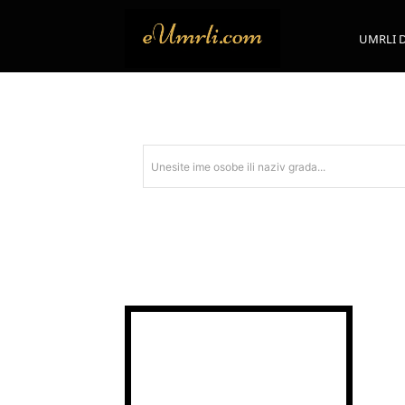
UMRLI 
Unesite ime osobe ili naziv grada...