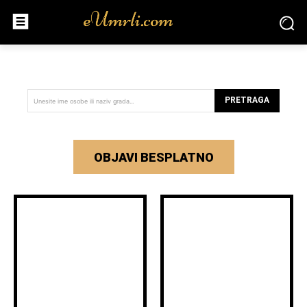
PRETRAGA
Unesite ime osobe ili naziv grada...
OBJAVI BESPLATNO