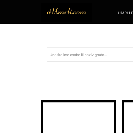
UMRLI 
Unesite ime osobe ili naziv grada...