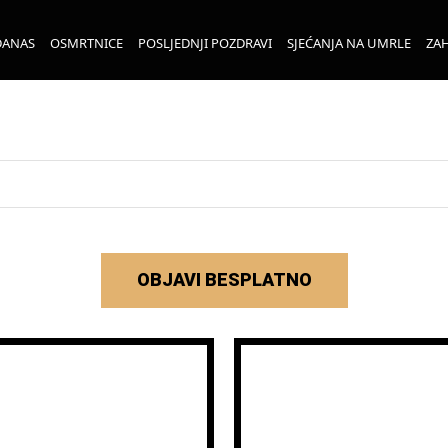
DANAS
OSMRTNICE
POSLJEDNJI POZDRAVI
SJEĆANJA NA UMRLE
ZAH
OBJAVI BESPLATNO