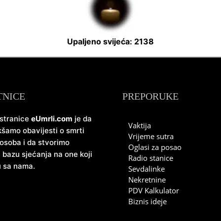
Upaljeno svijeća: 2138
TNICE
PREPORUKE
 stranice
eUmrli.com
je da
Vaktija
šamo obavijesti o smrti
Vrijeme sutra
 osoba i da stvorimo
Oglasi za posao
u bazu sjećanja na one koji
Radio stanice
u sa nama.
Sevdalinke
Nekretnine
PDV Kalkulator
Biznis ideje