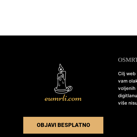
OSMR
Cilj web
vam olak
voljenih
digitlan
više nis
OBJAVI BESPLATNO