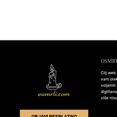
OSMR
Cilj web
vam olak
voljenih
digitlan
više nis
OBJAVI BESPLATNO