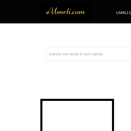
UMRLI 
Unesite ime osobe ili naziv grada...