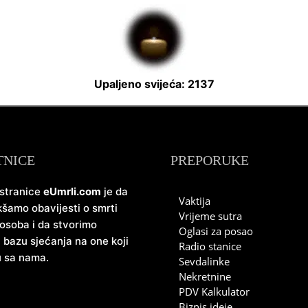
Upaljeno svijeća: 2137
TNICE
PREPORUKE
 stranice
eUmrli.com
je da
Vaktija
šamo obavijesti o smrti
Vrijeme sutra
 osoba i da stvorimo
Oglasi za posao
u bazu sjećanja na one koji
Radio stanice
u sa nama.
Sevdalinke
Nekretnine
PDV Kalkulator
Biznis ideje