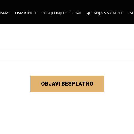
DANAS
OSMRTNICE
POSLJEDNJI POZDRAVI
SJEĆANJA NA UMRLE
ZAH
OBJAVI BESPLATNO