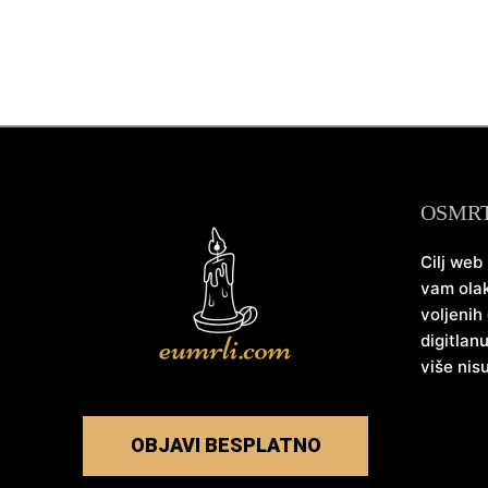
OSMR
Cilj web
vam olak
voljenih
digitlan
više nis
OBJAVI BESPLATNO