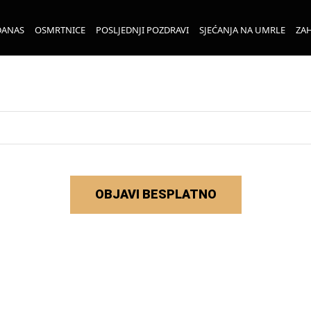
DANAS
OSMRTNICE
POSLJEDNJI POZDRAVI
SJEĆANJA NA UMRLE
ZAH
OBJAVI BESPLATNO