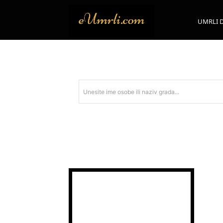
UMRLI 
Unesite ime osobe ili naziv grada...