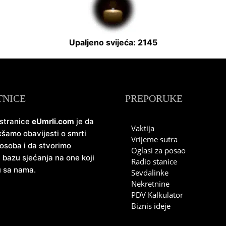
Upaljeno svijeća: 2145
TNICE
PREPORUKE
 stranice
eUmrli.com
je da
Vaktija
šamo obavijesti o smrti
Vrijeme sutra
 osoba i da stvorimo
Oglasi za posao
u bazu sjećanja na one koji
Radio stanice
u sa nama.
Sevdalinke
Nekretnine
PDV Kalkulator
Biznis ideje