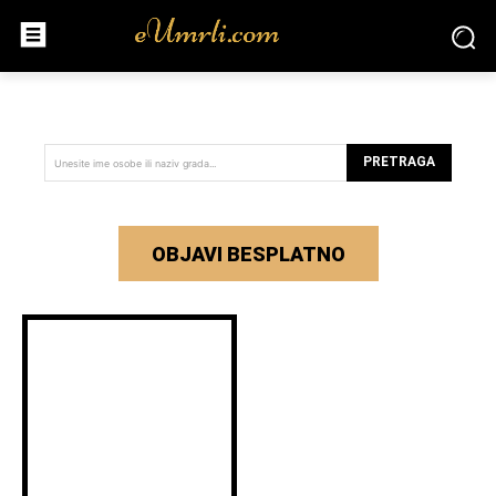
PRETRAGA
Unesite ime osobe ili naziv grada...
OBJAVI BESPLATNO