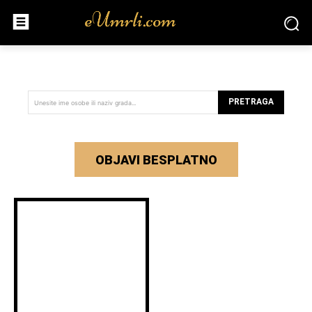
PRETRAGA
Unesite ime osobe ili naziv grada...
OBJAVI BESPLATNO