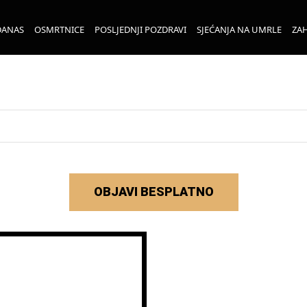
DANAS
OSMRTNICE
POSLJEDNJI POZDRAVI
SJEĆANJA NA UMRLE
ZAH
OBJAVI BESPLATNO