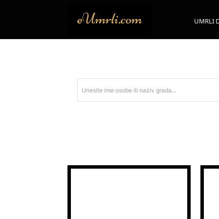
UMRLI 
Unesite ime osobe ili naziv grada...