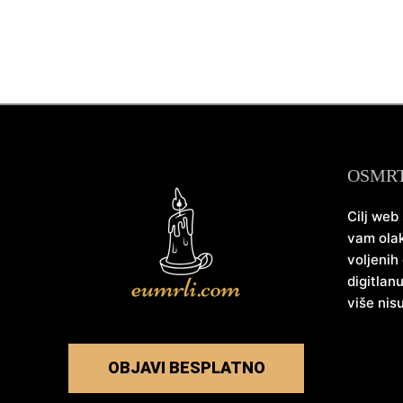
OSMR
Cilj web
vam olak
voljenih
digitlan
više nis
OBJAVI BESPLATNO