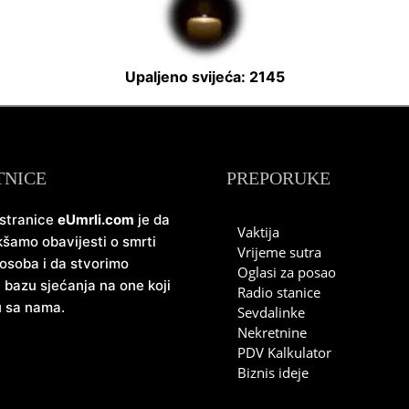
Upaljeno svijeća: 2145
TNICE
PREPORUKE
 stranice
eUmrli.com
je da
Vaktija
šamo obavijesti o smrti
Vrijeme sutra
 osoba i da stvorimo
Oglasi za posao
u bazu sjećanja na one koji
Radio stanice
u sa nama.
Sevdalinke
Nekretnine
PDV Kalkulator
Biznis ideje