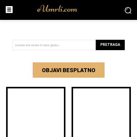
PRETRAGA
Unesite ime osobe ili naziv grada...
OBJAVI BESPLATNO