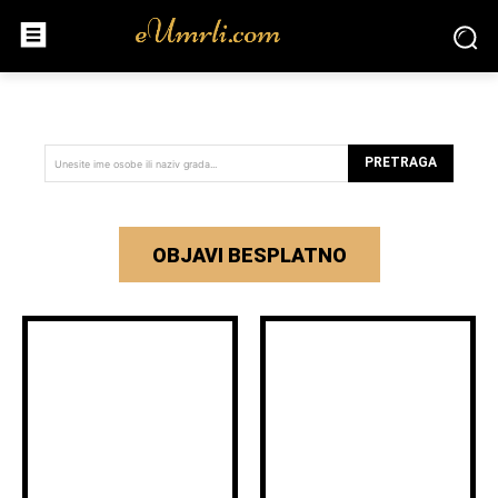
PRETRAGA
Unesite ime osobe ili naziv grada...
OBJAVI BESPLATNO