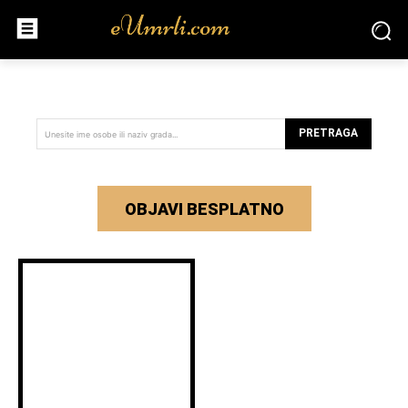
PRETRAGA
Unesite ime osobe ili naziv grada...
OBJAVI BESPLATNO