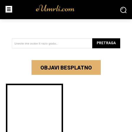
PRETRAGA
Unesite ime osobe ili naziv grada...
OBJAVI BESPLATNO