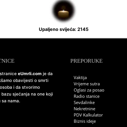
Upaljeno svijeća: 2145
TNICE
PREPORUKE
 stranice
eUmrli.com
je da
Vaktija
šamo obavijesti o smrti
Vrijeme sutra
 osoba i da stvorimo
Oglasi za posao
u bazu sjećanja na one koji
Radio stanice
u sa nama.
Sevdalinke
Nekretnine
PDV Kalkulator
Biznis ideje