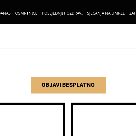
DANAS
OSMRTNICE
POSLJEDNJI POZDRAVI
SJEĆANJA NA UMRLE
ZAH
OBJAVI BESPLATNO