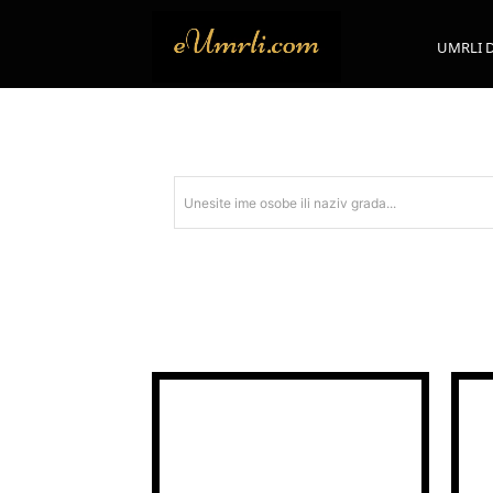
UMRLI 
Unesite ime osobe ili naziv grada...