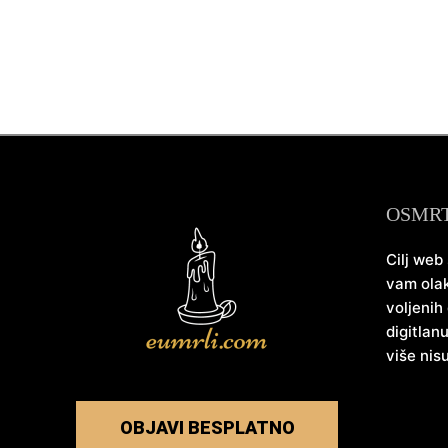
OSMR
Cilj web
vam olak
voljenih
digitlan
više nis
OBJAVI BESPLATNO