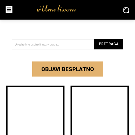
PRETRAGA
Unesite ime osobe ili naziv grada...
OBJAVI BESPLATNO