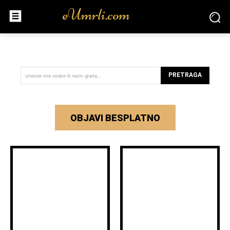
PRETRAGA
Unesite ime osobe ili naziv grada...
OBJAVI BESPLATNO