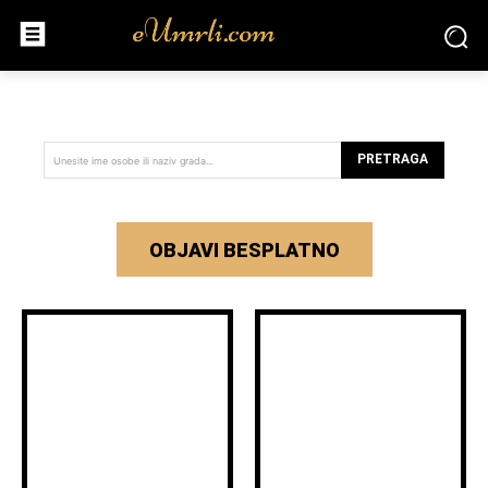
PRETRAGA
Unesite ime osobe ili naziv grada...
OBJAVI BESPLATNO