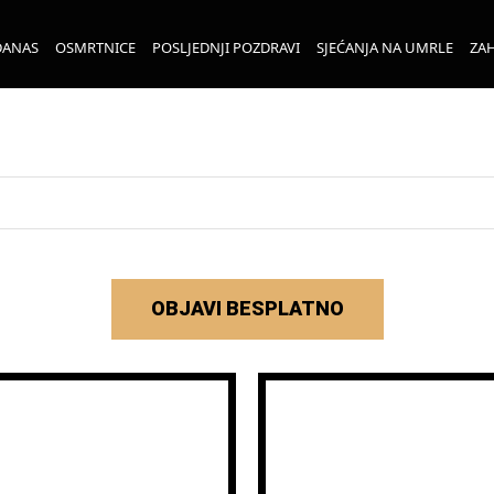
DANAS
OSMRTNICE
POSLJEDNJI POZDRAVI
SJEĆANJA NA UMRLE
ZAH
OBJAVI BESPLATNO