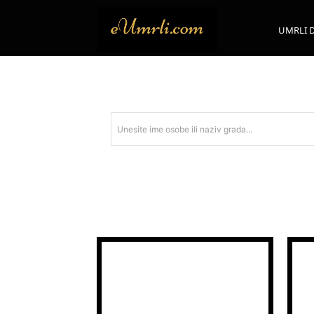
UMRLI 
Unesite ime osobe ili naziv grada...