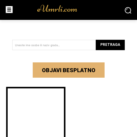
PRETRAGA
Unesite ime osobe ili naziv grada...
OBJAVI BESPLATNO