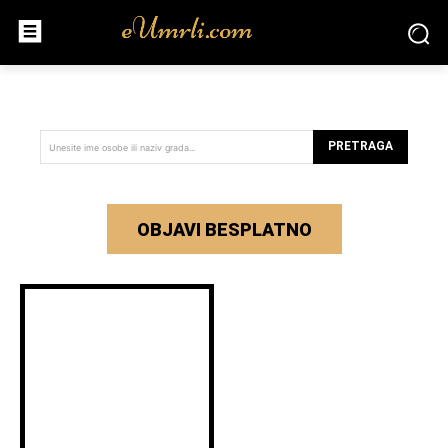
PRETRAGA
Unesite ime osobe ili naziv grada...
OBJAVI BESPLATNO