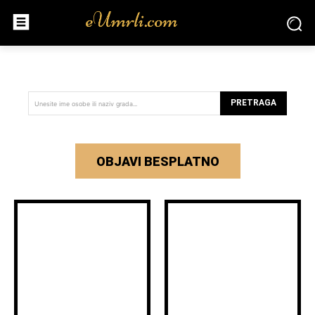
PRETRAGA
Unesite ime osobe ili naziv grada...
OBJAVI BESPLATNO