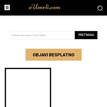
PRETRAGA
Unesite ime osobe ili naziv grada...
OBJAVI BESPLATNO