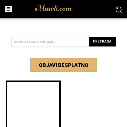
PRETRAGA
Unesite ime osobe ili naziv grada...
OBJAVI BESPLATNO