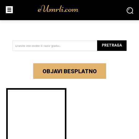
PRETRAGA
Unesite ime osobe ili naziv grada...
OBJAVI BESPLATNO