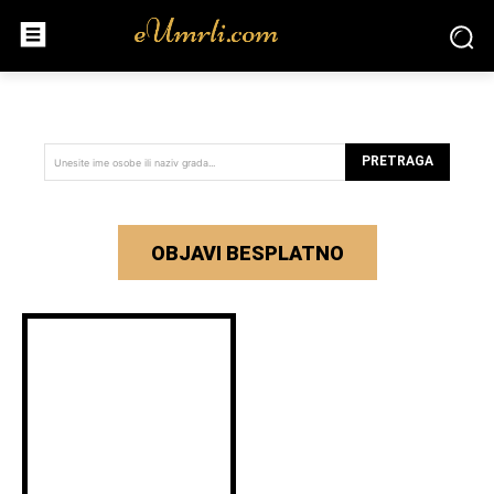
PRETRAGA
Unesite ime osobe ili naziv grada...
OBJAVI BESPLATNO