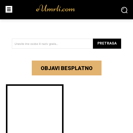
PRETRAGA
Unesite ime osobe ili naziv grada...
OBJAVI BESPLATNO