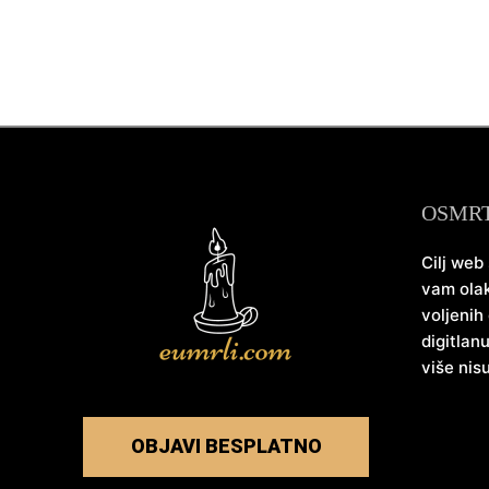
OSMR
Cilj web
vam olak
voljenih
digitlan
više nis
OBJAVI BESPLATNO