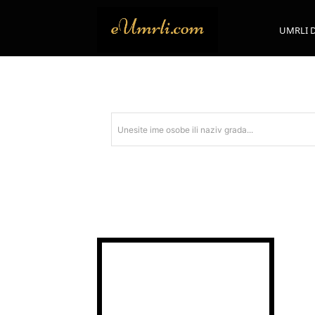
UMRLI 
Unesite ime osobe ili naziv grada...