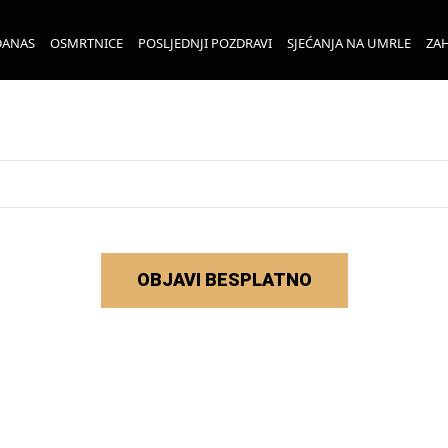
DANAS
OSMRTNICE
POSLJEDNJI POZDRAVI
SJEĆANJA NA UMRLE
ZAH
OBJAVI BESPLATNO