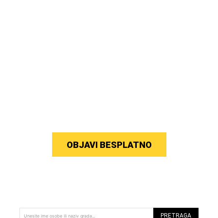
OBJAVI BESPLATNO
PRETRAGA
Unesite ime osobe ili naziv grada...