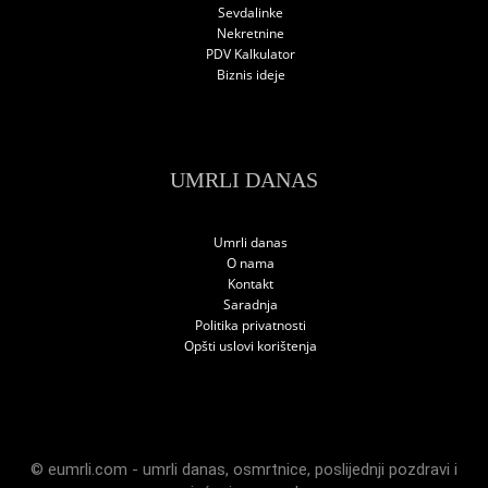
Sevdalinke
Nekretnine
PDV Kalkulator
Biznis ideje
UMRLI DANAS
Umrli danas
O nama
Kontakt
Saradnja
Politika privatnosti
Opšti uslovi korištenja
© eumrli.com -
umrli danas
,
osmrtnice
,
poslijednji pozdravi
i