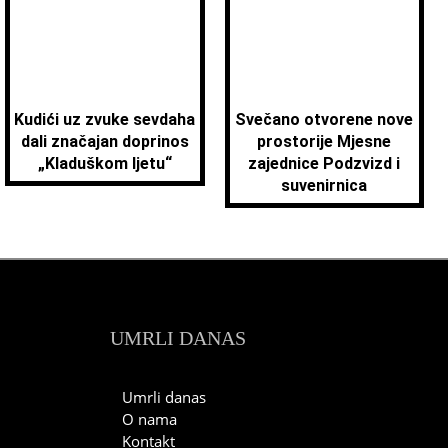
Kudići uz zvuke sevdaha
Svečano otvorene nove
dali značajan doprinos
prostorije Mjesne
„Kladuškom ljetu“
zajednice Podzvizd i
suvenirnica
UMRLI DANAS
Umrli danas
O nama
Kontakt