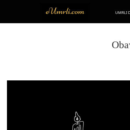
UMRLI 
Obav