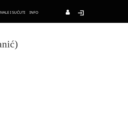
VALE I SUĆUTI
INFO
anić)