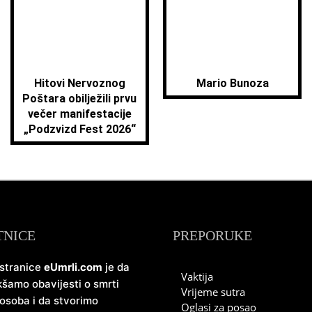
Hitovi Nervoznog
Mario Bunoza
Poštara obilježili prvu
večer manifestacije
„Podzvizd Fest 2026“
TNICE
PREPORUKE
 stranice
eUmrli.com
je da
Vaktija
šamo obavijesti o smrti
Vrijeme sutra
 osoba i da stvorimo
Oglasi za posao