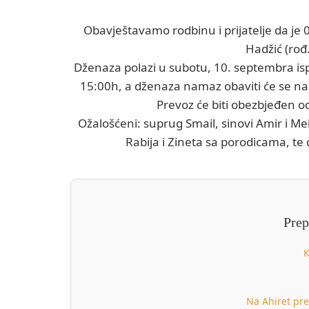
Obavještavamo rodbinu i prijatelje da je 
Hadžić (rođ
Dženaza polazi u subotu, 10. septembra isp
15:00h, a dženaza namaz obaviti će se 
Prevoz će biti obezbjeđen o
Ožalošćeni: suprug Smail, sinovi Amir i Me
Rabija i Zineta sa porodicama, te o
Prep
K
Na Ahiret pre