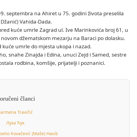
09. septembra na Ahiret u 75. godini života preselila
.Džanić) Vahida-Dada.
red kuće umrle Zagrad ul. Ive Marinkovića broj 61, u
na novom džematskom mezarju na Baraci po dolasku.
d kuće umrle do mjesta ukopa i nazad.
ho, snahe Zinajda i Edina, unuci Zejd i Samed, sestre
stala rodbina, komšije, prijatelji i poznanici.
oručeni članci
armena Travičić
Лука Ћук
selio Kovačević (Maše) Hasib