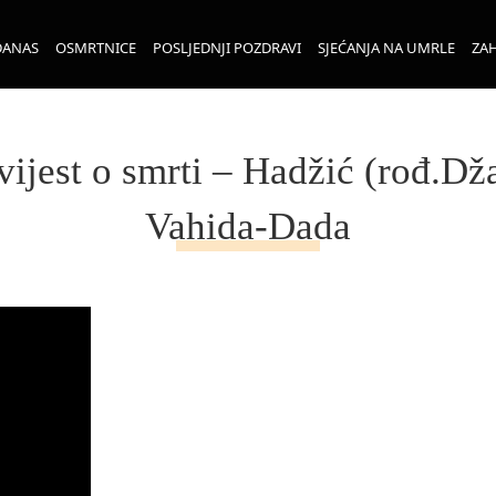
DANAS
OSMRTNICE
POSLJEDNJI POZDRAVI
SJEĆANJA NA UMRLE
ZAH
ijest o smrti – Hadžić (rođ.Dž
Vahida-Dada