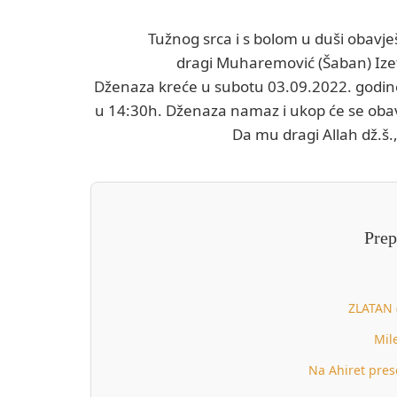
Tužnog srca i s bolom u duši obavje
dragi Muharemović (Šaban) Izet,
Dženaza kreće u subotu 03.09.2022. godi
u 14:30h. Dženaza namaz i ukop će se ob
Da mu dragi Allah dž.š.
Prep
ZLATAN 
Mil
Na Ahiret prese