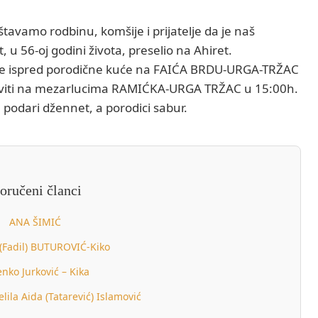
štavamo rodbinu, komšije i prijatelje da je naš
 u 56-oj godini života, preselio na Ahiret.
ne ispred porodične kuće na FAIĆA BRDU-URGA-TRŽAC
aviti na mezarlucima RAMIĆKA-URGA TRŽAC u 15:00h.
, podari džennet, a porodici sabur.
oručeni članci
ANA ŠIMIĆ
(Fadil) BUTUROVIĆ-Kiko
enko Jurković – Kika
lila Aida (Tatarević) Islamović