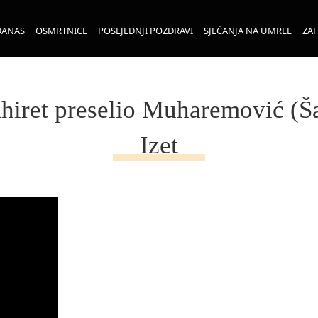
DANAS
OSMRTNICE
POSLJEDNJI POZDRAVI
SJEĆANJA NA UMRLE
ZAH
hiret preselio Muharemović (Š
Izet