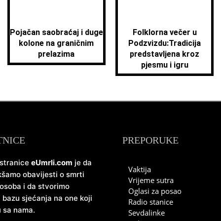
Pojačan saobraćaj i duge
Folklorna večer u
kolone na graničnim
Podzvizdu:Tradicija
prelazima
predstavljena kroz
pjesmu i igru
TNICE
PREPORUKE
 stranice
eUmrli.com
je da
Vaktija
šamo obavijesti o smrti
Vrijeme sutra
 osoba i da stvorimo
Oglasi za posao
u bazu sjećanja na one koji
Radio stanice
u sa nama.
Sevdalinke