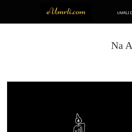
UMRLI 
Na A