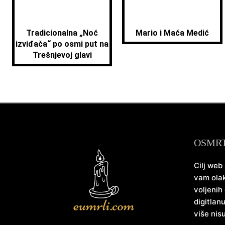
Tradicionalna „Noć
Mario i Maća Medić
izviđača“ po osmi put na
Trešnjevoj glavi
OSMR
Cilj web
vam olak
voljenih
digitlan
više nis