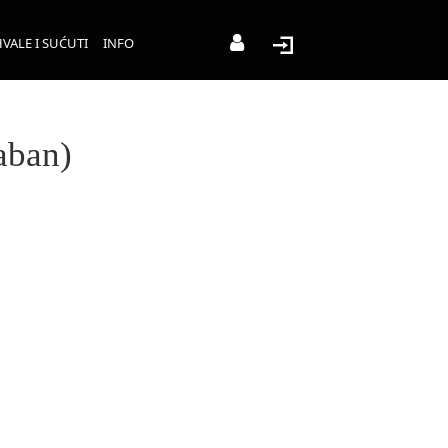
VALE I SUĆUTI
INFO
aban)