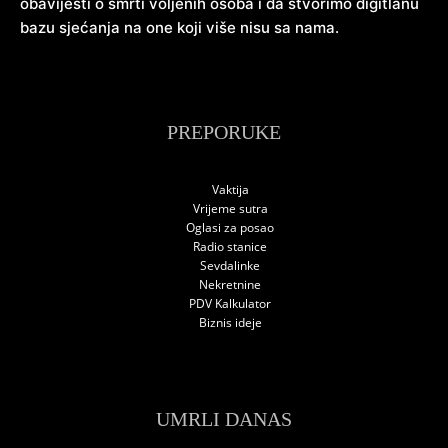
obavijesti o smrti voljenih osoba i da stvorimo digitlanu
bazu sjećanja na one koji više nisu sa nama.
PREPORUKE
Vaktija
Vrijeme sutra
Oglasi za posao
Radio stanice
Sevdalinke
Nekretnine
PDV Kalkulator
Biznis ideje
UMRLI DANAS