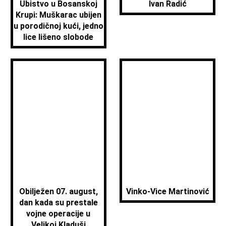
Ubistvo u Bosanskoj
Ivan Radić
Krupi: Muškarac ubijen
u porodičnoj kući, jedno
lice lišeno slobode
Obilježen 07. august,
Vinko-Vice Martinović
dan kada su prestale
vojne operacije u
Velikoj Kladuši