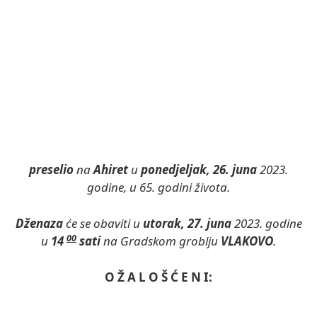
preselio
na
Ahiret
u
ponedjeljak, 26. juna
2023.
godine, u 65. godini života.
Dženaza
će se obaviti u
utorak, 27. juna
2023. godine
00
u
14
sati
na Gradskom groblju
VLAKOVO
.
O Ž A L O Š Ć E N I: