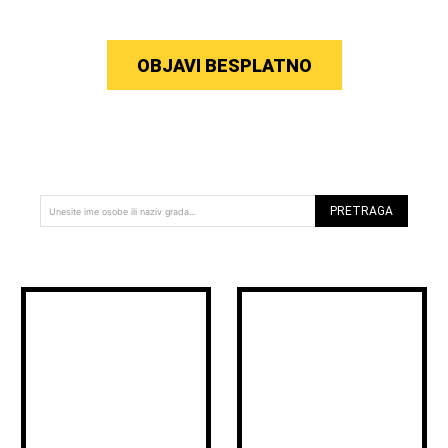
OBJAVI BESPLATNO
PRETRAGA
Unesite ime osobe ili naziv grada...