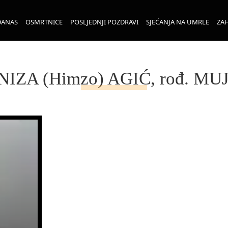
DANAS
OSMRTNICE
POSLJEDNJI POZDRAVI
SJEĆANJA NA UMRLE
ZAH
IZA (Himzo) AGIĆ, rođ. MU