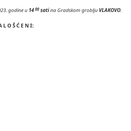
00
23. godine u
14
sati
na Gradskom groblju
VLAKOVO
.
A L O Š Ć E N I: