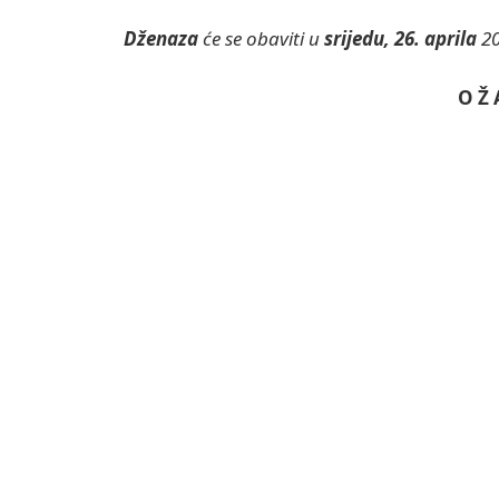
Dženaza
će se obaviti u
srijedu, 26. aprila
20
O Ž 