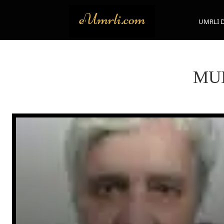
UMRLI 
MUN