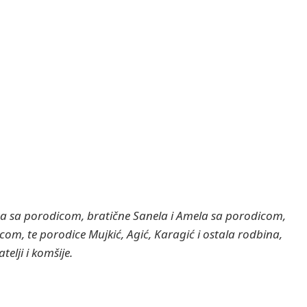
ta sa porodicom, bratične Sanela i Amela sa porodicom,
om, te porodice Mujkić, Agić, Karagić i ostala rodbina,
atelji i komšije.