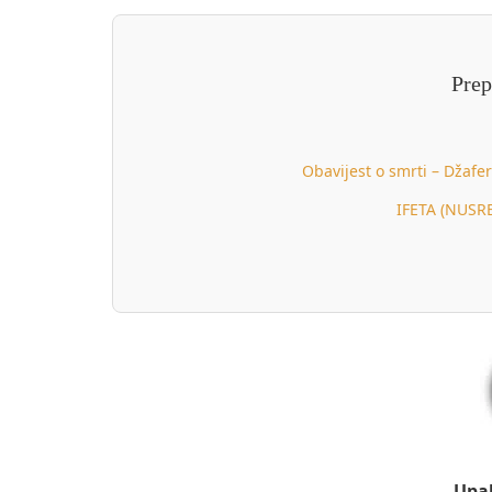
Prep
Obavijest o smrti – Džafe
IFETA (NUSR
Upal