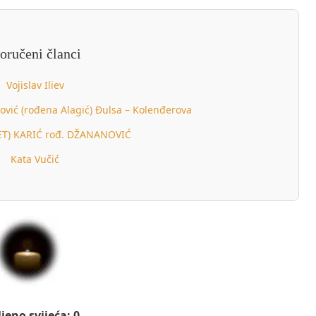
oručeni članci
Vojislav Iliev
rović (rođena Alagić) Đulsa – Kolenđerova
ET) KARIĆ rođ. DŽANANOVIĆ
Kata Vučić
jeno svijeća: 0