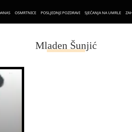
DANAS
OSMRTNICE
POSLJEDNJI POZDRAVI
SJEĆANJA NA UMRLE
ZAH
Mladen Šunjić