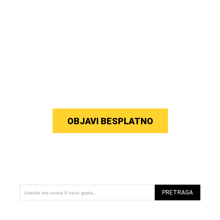
OBJAVI BESPLATNO
PRETRAGA
Unesite ime osobe ili naziv grada...