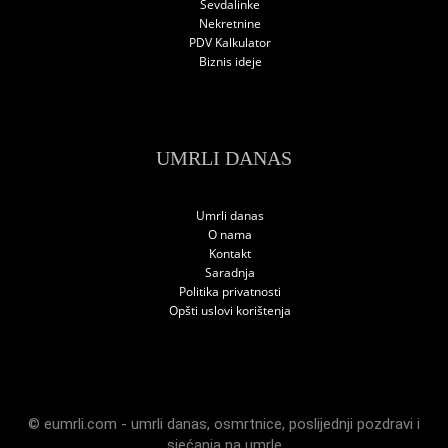
Sevdalinke
Nekretnine
PDV Kalkulator
Biznis ideje
UMRLI DANAS
Umrli danas
O nama
Kontakt
Saradnja
Politika privatnosti
Opšti uslovi korištenja
© eumrli.com -
umrli danas
,
osmrtnice
,
poslijednji pozdravi
i
sjećanja na umrle