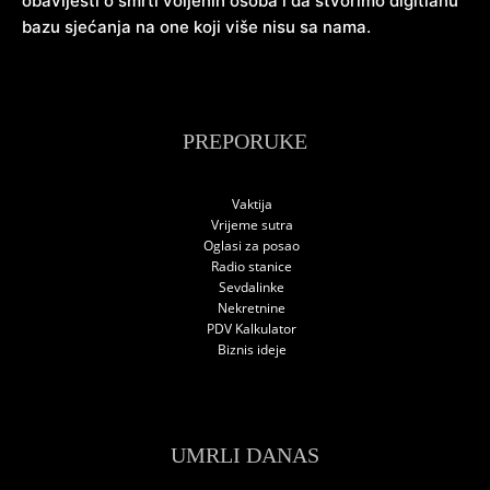
obavijesti o smrti voljenih osoba i da stvorimo digitlanu
bazu sjećanja na one koji više nisu sa nama.
PREPORUKE
Vaktija
Vrijeme sutra
Oglasi za posao
Radio stanice
Sevdalinke
Nekretnine
PDV Kalkulator
Biznis ideje
UMRLI DANAS