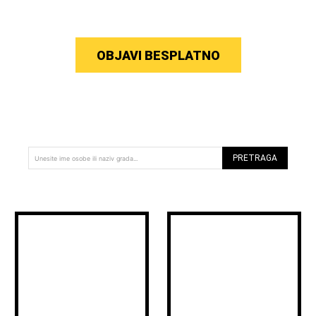
OBJAVI BESPLATNO
PRETRAGA
Unesite ime osobe ili naziv grada...