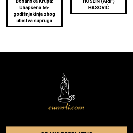
Bosanska Krupa:
HUSEIN (ARIF)
Uhapšena 66-
HASOVIĆ
godišnjakinja zbog
ubistva supruga