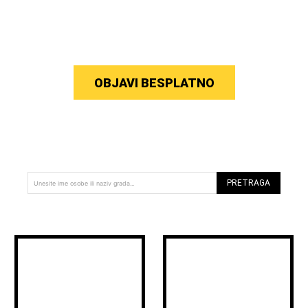
OBJAVI BESPLATNO
PRETRAGA
Unesite ime osobe ili naziv grada...