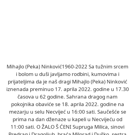
Mihajlo (Peka) Ninković1960-2022 Sa tužnim srcem
i bolom u duši javljamo rodbini, kumovima i
prijateljima da je naš dragi Mihajlo (Peka) Ninković
iznenada preminuo 17. aprila 2022. godine u 17.30
časova u 62 godine. Sahrana dragog nam
pokojnika obaviće se 18. aprila 2022. godine na
mezarju u selu Necvijeć u 16:00 sati. Saučešće se
prima na dan dženaze u kapeli u Necvijeću od
11:00 sati. O ŽALO Š ĆENI Supruga Milica, sinovi
Predrag i Dragoljub, braća Milorad i Duško, sestra