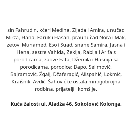
sin Fahrudin, kćeri Mediha, Zijada i Amira, unučad
Mirza, Hana, Faruk i Hasan, praunučad Nora i Mak,
zetovi Muhamed, Eso i Suad, snahe Samira, Jasna i
Hena, sestre Vahida, Zekija, Rabija i Arifa s
porodicama, zaove Fata, Džemila i Hasnija sa
porodicama, porodice: Đapo, Selimović,
Bajramović, Žgalj, Džaferagić, Alispahić, Lokmić,
Kraišnik, Avdić, Šahović te ostala mnogobrojna
rodbina, prijatelji i komšije.
Kuća žalosti ul. Aladža 46, Sokolović Kolonija.