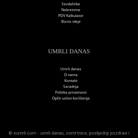
Sevdalinke
Nekretnine
PDV Kalkulator
Biznis ideje
UMRLI DANAS
Umrli danas
O nama
Kontakt
Saradnja
Politika privatnosti
Opšti uslovi korištenja
© eumrli.com -
umrli danas
,
osmrtnice
,
poslijednji pozdravi
i