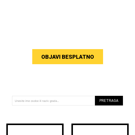
OBJAVI BESPLATNO
PRETRAGA
Unesite ime osobe ili naziv grada...