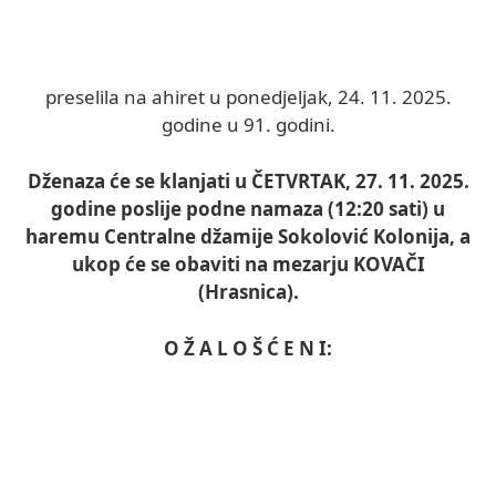
preselila na ahiret u ponedjeljak, 24. 11. 2025.
godine u 91. godini.
Dženaza će se klanjati u ČETVRTAK, 27. 11. 2025.
godine poslije podne namaza (12:20 sati) u
haremu Centralne džamije Sokolović Kolonija, a
ukop će se obaviti na mezarju KOVAČI
(Hrasnica).
O Ž A L O Š Ć E N I: