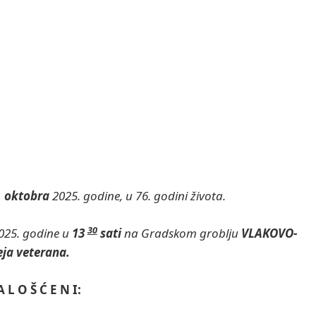
9. oktobra
2025. godine, u 76. godini života.
30
025. godine u
13
sati
na Gradskom groblju
VLAKOVO-
eja veterana.
A L O Š Ć E N I: