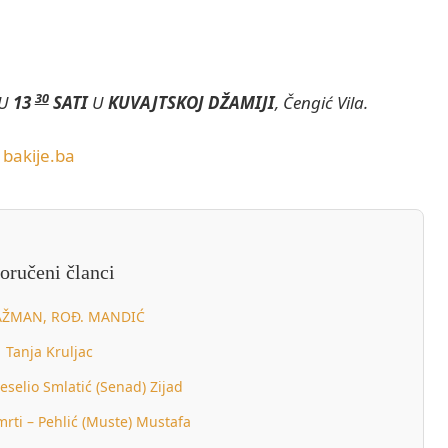
30
 U
13
SATI
U
KUVAJTSKOJ DŽAMIJI
, Čengić Vila.
bakije.ba
oručeni članci
AŽMAN, ROĐ. MANDIĆ
Tanja Kruljac
eselio Smlatić (Senad) Zijad
mrti – Pehlić (Muste) Mustafa