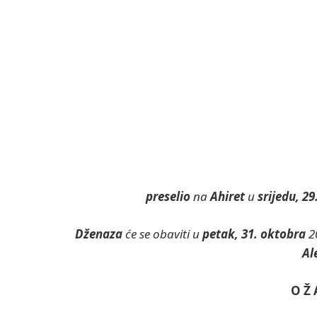
preselio
na
Ahiret
u
srijedu, 2
Dženaza
će se obaviti u
petak, 31. oktobra
2
Al
O Ž 