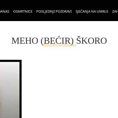
DANAS
OSMRTNICE
POSLJEDNJI POZDRAVI
SJEĆANJA NA UMRLE
ZAH
MEHO (BEĆIR) ŠKORO