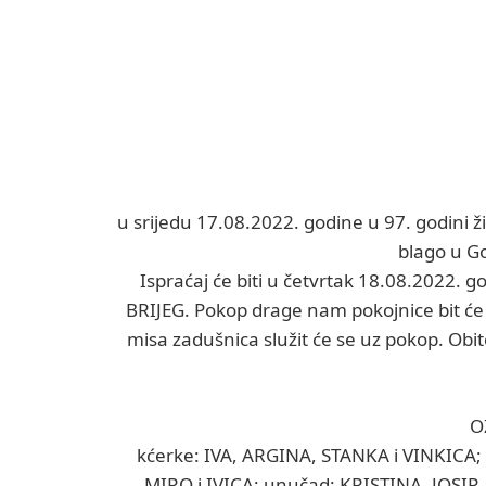
u srijedu 17.08.2022. godine u 97. godini ž
blago u G
Ispraćaj će biti u četvrtak 18.08.2022. 
BRIJEG. Pokop drage nam pokojnice bit će
misa zadušnica služit će se uz pokop. Obit
O
kćerke: IVA, ARGINA, STANKA i VINKICA; s
MIRO i IVICA; unučad: KRISTINA, JOSIP