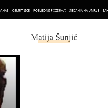
DANAS
OSMRTNICE
POSLJEDNJI POZDRAVI
SJEĆANJA NA UMRLE
ZAH
Matija Šunjić