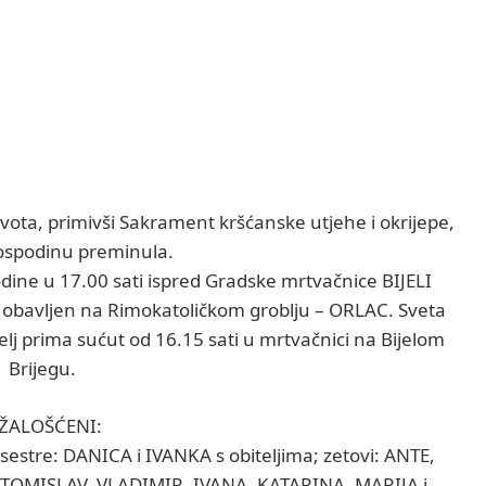
ivota, primivši Sakrament kršćanske utjehe i okrijepe,
ospodinu preminula.
godine u 17.00 sati ispred Gradske mrtvačnice BIJELI
 obavljen na Rimokatoličkom groblju – ORLAC. Sveta
elj prima sućut od 16.15 sati u mrtvačnici na Bijelom
Brijegu.
ŽALOŠĆENI:
estre: DANICA i IVANKA s obiteljima; zetovi: ANTE,
, TOMISLAV, VLADIMIR, IVANA, KATARINA, MARIJA i