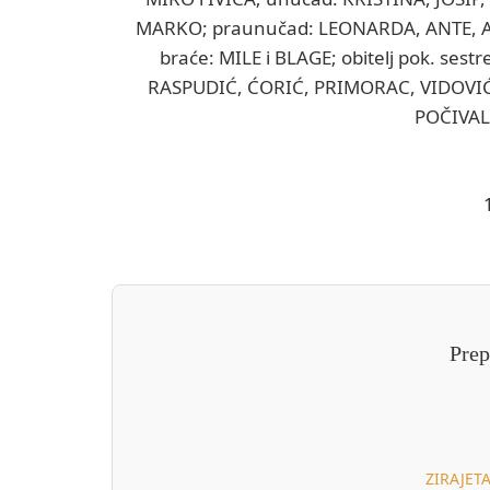
MARKO; praunučad: LEONARDA, ANTE, ANDR
braće: MILE i BLAGE; obitelj pok. sest
RASPUDIĆ, ĆORIĆ, PRIMORAC, VIDOVIĆ i Z
POČIVAL
Prep
ZIRAJETA