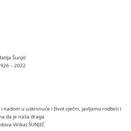
atija Šunjić
926 – 2022
 i nadom u uskrsnuće i život vječni, javljamo rodbini i
ima da je naša draga
udova Vinka) ŠUNJIĆ