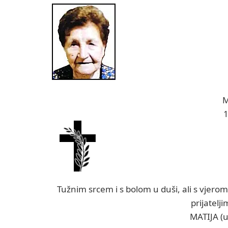
M
1
Tužnim srcem i s bolom u duši, ali s vjerom
prijatelj
MATIJA (