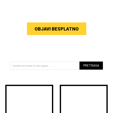
OBJAVI BESPLATNO
PRETRAGA
Unesite ime osobe ili naziv grada...