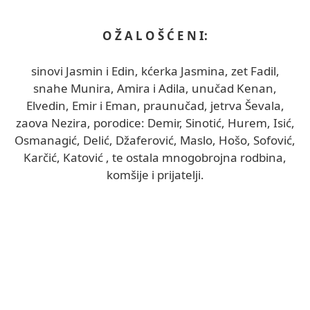
O Ž A L O Š Ć E N I:
sinovi Jasmin i Edin, kćerka Jasmina, zet Fadil,
snahe Munira, Amira i Adila, unučad Kenan,
Elvedin, Emir i Eman, praunučad, jetrva Ševala,
zaova Nezira, porodice: Demir, Sinotić, Hurem, Isić,
Osmanagić, Delić, Džaferović, Maslo, Hošo, Sofović,
Karčić, Katović , te ostala mnogobrojna rodbina,
komšije i prijatelji.