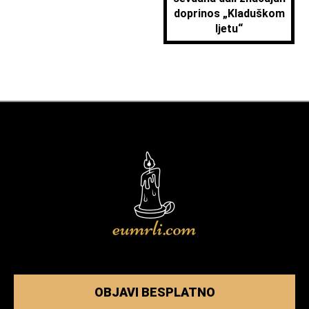
doprinos „Kladuškom
ljetu“
OBJAVI BESPLATNO