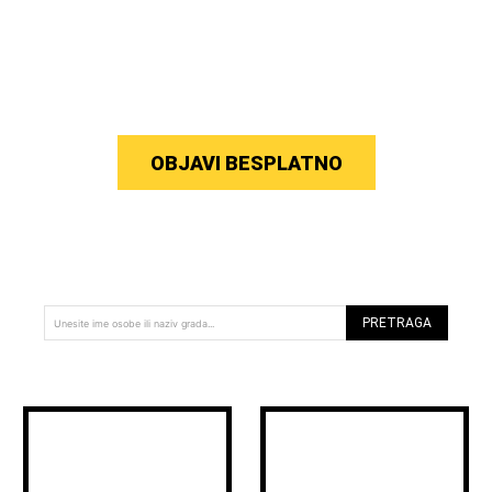
OBJAVI BESPLATNO
PRETRAGA
Unesite ime osobe ili naziv grada...