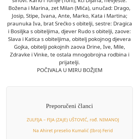
sinovi: Karlo i Tonije (Toni), kći Dijana, nevjeste:
Božena i Marina, zet Milan (Mića), unučad: Drago,
Josip, Stipe, Ivana, Ante, Marko, Kata i Martina;
praunuka Iva, brat Srećko s obitelji, sestre: Dragica
i Bosiljka s obiteljima, djever Rudo s obitelji, zaove:
Slava i Katica s obiteljima, obitelj pokojnog djevera
Gojka, obitelji pokojnih zaova Drine, Ive, Mile,
Zdravke i Vinke, te ostala mnogobrojna rodbina i
prijatelji.
POČIVALA U MIRU BOŽJEM
Preporučeni članci
ZULFIJA – FIJA (ZAJE) UŠTOVIĆ, rođ. NIMANOJ
Na Ahiret preselio Kumalić (Ibro) Ferid