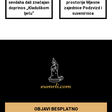
sevdaha dali značajan
prostorije Mjesne
doprinos „Kladuškom
zajednice Podzvizd i
ljetu“
suvenirnica
OBJAVI BESPLATNO