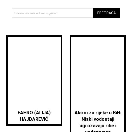
PRETRAGA
Unesite ime osobe ili naziv grada...
FAHRO (ALIJA)
Alarm za rijeke u BiH:
HAJDAREVIĆ
Niski vodostaji
ugrožavaju ribe i