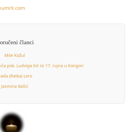
eumrli.com
oručeni članci
Mile Kožul
lića pok. Ludviga bit će 17. rujna u Kongori
ada (Ratka) Lero
Jasmina Bašić