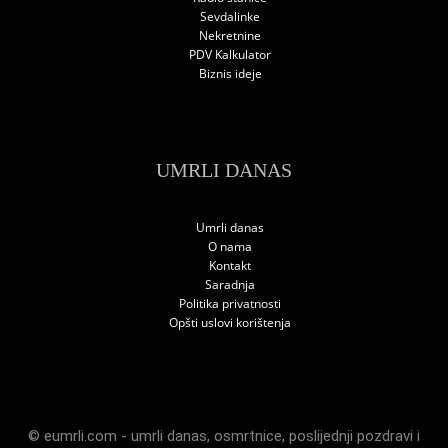
Sevdalinke
Nekretnine
PDV Kalkulator
Biznis ideje
UMRLI DANAS
Umrli danas
O nama
Kontakt
Saradnja
Politika privatnosti
Opšti uslovi korištenja
© eumrli.com -
umrli danas
,
osmrtnice
,
poslijednji pozdravi
i