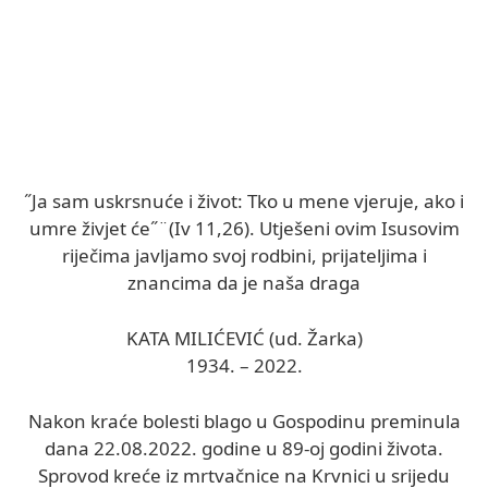
˝Ja sam uskrsnuće i život: Tko u mene vjeruje, ako i
umre živjet će˝¨(Iv 11,26). Utješeni ovim Isusovim
riječima javljamo svoj rodbini, prijateljima i
znancima da je naša draga
KATA MILIĆEVIĆ (ud. Žarka)
1934. – 2022.
Nakon kraće bolesti blago u Gospodinu preminula
dana 22.08.2022. godine u 89-oj godini života.
Sprovod kreće iz mrtvačnice na Krvnici u srijedu