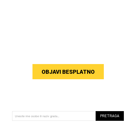
OBJAVI BESPLATNO
PRETRAGA
Unesite ime osobe ili naziv grada...