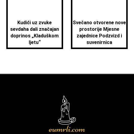
Kudići uz zvuke
Svečano otvorene nove
sevdaha dali značajan
prostorije Mjesne
doprinos „Kladuškom
zajednice Podzvizd i
ljetu“
suvenirnica