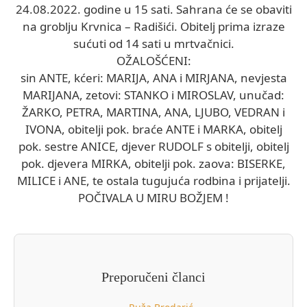
24.08.2022. godine u 15 sati. Sahrana će se obaviti
na groblju Krvnica – Radišići. Obitelj prima izraze
sućuti od 14 sati u mrtvačnici.
OŽALOŠĆENI:
sin ANTE, kćeri: MARIJA, ANA i MIRJANA, nevjesta
MARIJANA, zetovi: STANKO i MIROSLAV, unučad:
ŽARKO, PETRA, MARTINA, ANA, LJUBO, VEDRAN i
IVONA, obitelji pok. braće ANTE i MARKA, obitelj
pok. sestre ANICE, djever RUDOLF s obitelji, obitelj
pok. djevera MIRKA, obitelji pok. zaova: BISERKE,
MILICE i ANE, te ostala tugujuća rodbina i prijatelji.
POČIVALA U MIRU BOŽJEM !
Preporučeni članci